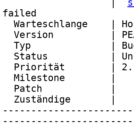
                   | `
s
failed

  Warteschlange    | Horde.org Servers

  Version          | PEAR server

  Typ              | Bug

  Status           | Unconfirmed

  Priorität        | 2. Medium

  Milestone        |

  Patch            |

  Zuständige       |

-----------------------
-----------------------