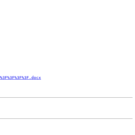
%3F%3F%3F%3F.docx