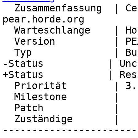
  Zusammenfassung  | Certificate expired for 
pear.horde.org

  Warteschlange    | Horde.org Servers

  Version          | PEAR server

  Typ              | Bug

-Status           | Unc
+Status           | Res
  Priorität        | 3. High

  Milestone        |

  Patch            |

  Zuständige       |

-----------------------