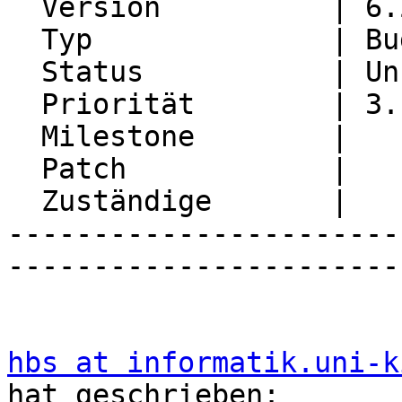
  Version          | 6.2.27

  Typ              | Bug

  Status           | Unconfirmed

  Priorität        | 3. High

  Milestone        |

  Patch            |

  Zuständige       |

-----------------------
-----------------------
hbs at informatik.uni-k