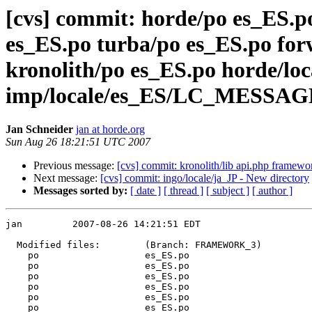
[cvs] commit: horde/po es_ES.
es_ES.po turba/po es_ES.po for
kronolith/po es_ES.po horde/
imp/locale/es_ES/LC_MESSAGE
Jan Schneider
jan at horde.org
Sun Aug 26 18:21:51 UTC 2007
Previous message:
[cvs] commit: kronolith/lib api.php fra
Next message:
[cvs] commit: ingo/locale/ja_JP - New directory
Messages sorted by:
[ date ]
[ thread ]
[ subject ]
[ author ]
jan         2007-08-26 14:21:51 EDT

  Modified files:        (Branch: FRAMEWORK_3)

    po                   es_ES.po 

    po                   es_ES.po 

    po                   es_ES.po 

    po                   es_ES.po 

    po                   es_ES.po 

    po                   es_ES.po 
