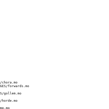
/chora.mo

GES/forwards.mo

S/gollem.mo

/horde.mo

mp.mo
