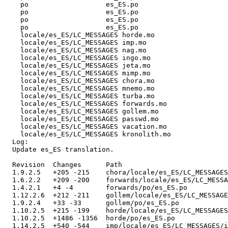
    po                   es_ES.po 

    po                   es_ES.po 

    po                   es_ES.po 

    po                   es_ES.po 

    locale/es_ES/LC_MESSAGES horde.mo 

    locale/es_ES/LC_MESSAGES imp.mo 

    locale/es_ES/LC_MESSAGES nag.mo 

    locale/es_ES/LC_MESSAGES ingo.mo 

    locale/es_ES/LC_MESSAGES jeta.mo 

    locale/es_ES/LC_MESSAGES mimp.mo 

    locale/es_ES/LC_MESSAGES chora.mo 

    locale/es_ES/LC_MESSAGES mnemo.mo 

    locale/es_ES/LC_MESSAGES turba.mo 

    locale/es_ES/LC_MESSAGES forwards.mo 

    locale/es_ES/LC_MESSAGES gollem.mo 

    locale/es_ES/LC_MESSAGES passwd.mo 

    locale/es_ES/LC_MESSAGES vacation.mo 

    locale/es_ES/LC_MESSAGES kronolith.mo 

  Log:

  Update es_ES translation.

  Revision  Changes      Path

  1.9.2.5   +205 -215    chora/locale/es_ES/LC_MESSAGES
  1.6.2.2   +209 -200    forwards/locale/es_ES/LC_MESSA
  1.4.2.1   +4 -4        forwards/po/es_ES.po

  1.12.2.6  +212 -211    gollem/locale/es_ES/LC_MESSAGE
  1.9.2.4   +33 -33      gollem/po/es_ES.po

  1.10.2.5  +215 -199    horde/locale/es_ES/LC_MESSAGES
  1.10.2.5  +1486 -1356  horde/po/es_ES.po

  1.14.2.5  +540 -544    imp/locale/es_ES/LC_MESSAGES/i