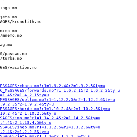
ingo.mo

jeta.mo

AGES/kronolith.mo

mimp.mo

/mnemo.mo

ag.mo

S/passwd.mo

/turba.mo

GES/vacation.mo

ESSAGES/chora.mo?r1=1.9.2.4&r2=1.9.2.5&ty=u
C_MESSAGES/forwards.mo?r1=1.6.2.1&r2=1.6.2.2&ty=u
=1.4&r2=1.4.2.1&ty=u
MESSAGES/gollem.mo?r1=1.12.2.5&r2=1.12.2.6&ty=u
.9.2.3&r2=1.9.2.4&ty=u
ESSAGES/horde.mo?r1=1.10.2.4&r2=1.10.2.5&ty=u
.10.2.4&r2=1.10.2.5&ty=u
SAGES/imp.mo?r1=1.14.2.4&r2=1.14.2.5&ty=u
.4.4&r2=1.13.4.5&ty=u
SSAGES/ingo.mo?r1=1.3.2.5&r2=1.3.2.6&ty=u
.2.4&r2=1.2.2.5&ty=u
SSAGES/jeta.mo?r1=1.3&r2=1.3.2.1&ty=u