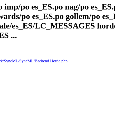
po imp/po es_ES.po nag/po es_ES
wards/po es_ES.po gollem/po es_
locale/es_ES/LC_MESSAGES hord
S ...
mework/SyncML/SyncML/Backend Horde.php