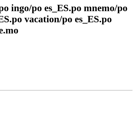
.po ingo/po es_ES.po mnemo/po
ES.po vacation/po es_ES.po
e.mo