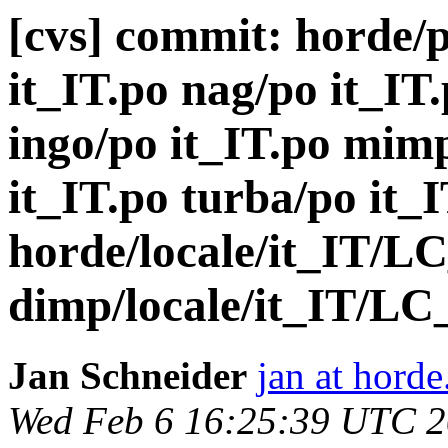
[cvs] commit: horde/
it_IT.po nag/po it_IT
ingo/po it_IT.po mim
it_IT.po turba/po it_I
horde/locale/it_IT
dimp/locale/it_IT/L
Jan Schneider
jan at horde
Wed Feb 6 16:25:39 UTC 