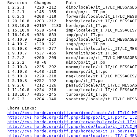
  Revision   Changes      Path

  1.2.2.1    +220 -212    dimp/locale/it_IT/LC_MESSAGES
  1.2.2.1    +145 -155    dimp/po/it_IT.po

  1.6.2.3    +208 -119    forwards/locale/it_IT/LC_MESS
  1.29.10.8  +203 -212    horde/locale/it_IT/LC_MESSAGE
  1.33.10.8  +2167 -2180  horde/po/it_IT.po

  1.15.10.9  +538 -544    imp/locale/it_IT/LC_MESSAGES/
  1.16.10.9  +936 -883    imp/po/it_IT.po

  1.4.10.9   +229 -223    ingo/locale/it_IT/LC_MESSAGES
  1.4.10.7   +120 -121    ingo/po/it_IT.po

  1.9.10.8   +254 -277    kronolith/locale/it_IT/LC_MES
  1.9.10.7   +537 -465    kronolith/po/it_IT.po

  1.2.2.2    +200 -209    mimp/locale/it_IT/LC_MESSAGES
  1.2.2.2    +8 -8        mimp/po/it_IT.po

  1.2.10.8   +235 -202    mnemo/locale/it_IT/LC_MESSAGE
  1.4.10.8   +148 -110    mnemo/po/it_IT.po

  1.5.10.8   +229 -218    nag/locale/it_IT/LC_MESSAGES/
  1.5.10.8   +252 -192    nag/po/it_IT.po

  1.9.2.6    +212 -126    passwd/locale/it_IT/LC_MESSAG
  1.11.10.8  +234 -218    turba/locale/it_IT/LC_MESSAGE
  1.13.10.7  +335 -245    turba/po/it_IT.po

  1.6.2.2    +204 -140    vacation/locale/it_IT/LC_MESS
  Chora Links:

http://cvs.horde.org/diff.php/dimp/locale/it_IT/LC_ME
http://cvs.horde.org/diff.php/dimp/po/it_IT.po?r1=1.2
http://cvs.horde.org/diff.php/forwards/locale/it_IT/L
http://cvs.horde.org/diff.php/horde/locale/it_IT/LC_M
http://cvs.horde.org/diff.php/horde/po/it_IT.po?r1=1.
http://cvs.horde.org/diff.php/imp/locale/it_IT/LC_MES