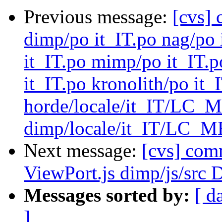
Previous message:
[cvs] 
dimp/po it_IT.po nag/po 
it_IT.po mimp/po it_IT.
it_IT.po kronolith/po it_
horde/locale/it_IT/LC
dimp/locale/it_IT/LC_
Next message:
[cvs] com
ViewPort.js dimp/js/src 
Messages sorted by:
[ d
]